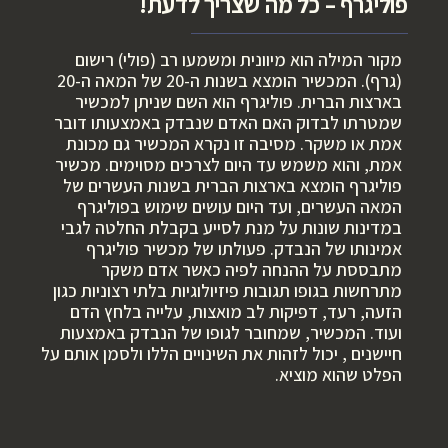
פוליגרף – כל מה שצריך לדעת!
מקור המילה הוא מיוונית ומשמעו רב (פולי) רישום
(גרף). המכשיר הומצא בשנות ה-20 של המאה ה-20
בארצות הברית. פוליגרף הוא השם שניתן למכשיר
שמטרתו לבדוק האם האדם שנבדק באמצעותו דובר
אמת או משקר. מסיבה זו נקרא המכשיר גם מכונת
אמת, והוא משמש עד היום לצרכים מסוימים. מכשיר
פוליגרף הומצא בארצות הברית בשנות העשרים של
המאה העשרים, ועד היום עושים שימוש בפוליגרף
במדינות שונות על מנת לסייע בקבלת החלטה לגבי
אמינותו של הנבדק. פעולתו של מכשיר פוליגרף
מתבססת על ההנחה לפיה כאשר אדם משקר
מתרחשות בגופו תגובות פיזיולוגיות בלתי רצוניות כגון
הזעה, רעד, דפיקות לב מואצות, עלייה בלחץ הדם
ועוד. המכשיר, שמחובר לגופו של הנבדק באמצעות
חיישנים , יכול לזהות את השינויים הללו ולסמן אותם על
הפלט שהוא מוציא.