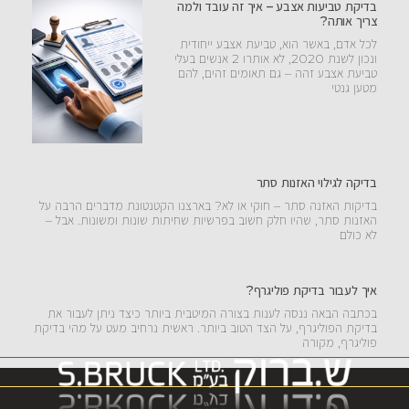
בדיקת טביעות אצבע – איך זה עובד ולמה
צריך אותה?
לכל אדם, באשר הוא, טביעת אצבע ייחודית
ונכון לשנת 2020, לא אותרו 2 אנשים בעלי
טביעת אצבע זהה – גם תאומים זהים, להם
מטען גנטי
בדיקה לגילוי האזנות סתר
בדיקות האזנה סתר – חוקי או לא? בארצנו הקטנטונת מדברים הרבה על
האזנות סתר, שהיו חלק חשוב בפרשיות שחיתות שונות ומשונות. אבל –
לא כולם
איך לעבור בדיקת פוליגרף?
בכתבה הבאה ננסה לענות בצורה המיטבית ביותר כיצד ניתן לעבור את
בדיקת הפוליגרף, על הצד הטוב ביותר. ראשית נרחיב מעט על מהי בדיקת
פוליגרף, מקורה