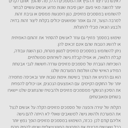
לאינטרנט ליצור ולהפיץ את המסמכים הללו, מה שהופך אותם לקלים
יותר להשגה מאי פעם. ישנן סיבות שונות מדוע אנשים עשויים לבחור
להשתמש במסמכים מזויפים, כגון הימנעות ממסים או גניבת זהות.
למרבה הצער, זה גם אומר שפושעים יכולים בקלות ליצור זהות בדויה
ולבצע הונאה מבלי להתגלות.
שימוש במסמך מזויף גם עוזר לאנשים להסתיר את זהותם האמיתית
או להשיג הטבות שהם אינם זכאים להן.
ניתן להשתמש במסמכים מזויפים למגוון מטרות, כגון השגת עבודה,
קבלת הלוואה, או אפילו קבלת גישה לשירותים ממשלתיים.
השכיחות הגוברת של מסמכים מזויפים עוררה חששות לגבי אבטחת
המידע האישי שלנו ושלמות המערכות שלנו.
הוא גם הדגיש את הצורך בשיטות אימות טובות יותר ובאכיפה מחמירה
יותר של החוקים הקיימים. עם האמצעים הנכונים, אנו יכולים להפחית
את הסיכון הנשקף ממסמכים מזויפים ולהבטיח שהנתונים שלנו יישארו
בטוחים ומאובטחים.
הקלות של יצירה והפצה של מסמכים מזויפים הקלה על אנשים לנצל
את המערכת ולהשיג גישה למשאבים שאולי לא הייתה להם גישה
אליהם קודם לכן. ככזה, השימוש במסמכים מזויפים הופך נפוץ יותר
ככל שאנשים מבינים את היתרונות הפוטנציאליים שניתן להפיק מהם.