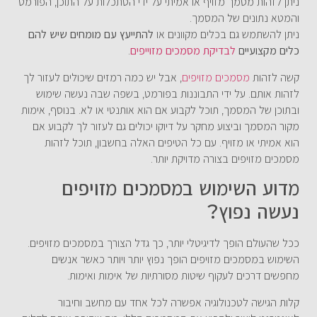
ניתן לזהות מסמך מזויף או אמיתי על ידי הסתכלות על התוכן, הפורמט
והמטא נתונים של המסמך.
ניתן להשתמש גם בכלים מקוונים או
להתייעץ עם מומחים שיש להם
כלים מקצועיים
לבדיקת מסמכים מזוייפים
.
קשה לזהות
מסמכים מזויפים
, אבל יש כמה רמזים שיכולים לעזור לך
לזהות אותם. על ידי התבוננות בפורמט, בשפה שבה נעשה שימוש
ובתוכן של המסמך, תוכל לקבוע אם הוא אותנטי או לא. בנוסף, אימות
מקור המסמך וביצוע מחקר על דיוקו יכולים גם לעזור לך לקבוע אם
הוא אמיתי או מזויף. עם כל הטיפים האלה בחשבון, תוכל לזהות
מסמכים מזויפים בצורה מדויקת יותר.
מדוע השימוש במסמכים מזויפים
נעשה נפוץ?
ככל שהעולם הופך לדיגיטלי יותר, כך גדל הצורך במסמכים מזויפים.
השימוש במסמכים מזויפים הופך נפוץ יותר ויותר כאשר אנשים
מחפשים דרכים לעקוף שיטות מסורתיות של אימות ואימות.
קלות הגישה לטכנולוגיה אפשרה לכל אחד עם מחשב וחיבור