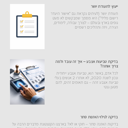
ייעוץ לתעודת יושר
תעודת יושר (לעיתים נקראת גם “אישור היעדר
רישום פלילי”) היא מסמך שמבקשים לא מעט
גופים בארץ ובעולם – לצורך עבודה, לימודים,
הגירה, ויזה ותהליכים רשמיים
בדיקת טביעות אצבע – איך זה עובד ולמה
צריך אותה?
לכל אדם, באשר הוא, טביעת אצבע ייחודית
ונכון לשנת 2020, לא אותרו 2 אנשים בעלי
טביעת אצבע זהה – גם תאומים זהים, להם
מטען גנטי
בדיקה לגילוי האזנות סתר
בדיקות האזנה סתר – חוקי או לא? בארצנו הקטנטונת מדברים הרבה על